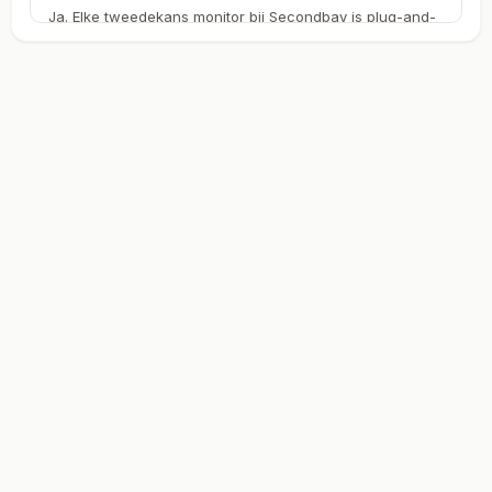
Ja. Elke tweedekans monitor bij Secondbay is plug-and-
play. Sluit aan via HDMI, DisplayPort of USB-C en je
laptop herkent het refurbished beeldscherm direct.
Ideaal voor een productieve thuiswerkplek.