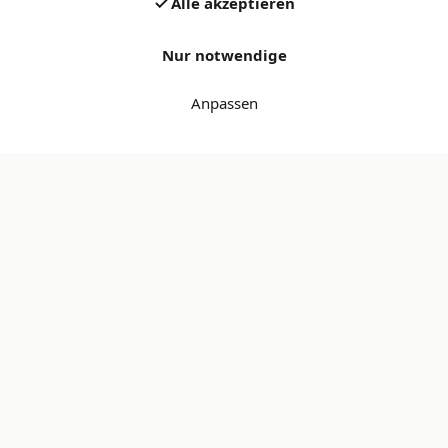
Alle akzeptieren
Nur notwendige
Anpassen
Jedes Produkt geprüft
Sicher bezahlen — Bancontact & iDEAL
14 Tage kostenlose Rückgabe
Secondbay
Geprüfte gebrauchte Produkte.
Sparen Sie bis zu 70 % und kaufen Sie nachhaltig.