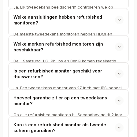
Ja. Elk tweedekans beeldscherm controleren we op
dode pixels, lichtlekken en kleuruniformiteit. Refurbished
Welke aansluitingen hebben refurbished
monitoren met meer dan drie dode pixels bieden we niet
monitoren?
aan bij Secondbay.
De meeste tweedekans monitoren hebben HDMI en
DisplayPort. Nieuwere refurbished modellen bieden ook
Welke merken refurbished monitoren zijn
USB-C met power delivery, waarmee je je laptop tegelijk
beschikbaar?
oplaadt en je scherm aanstuurt. De exacte aansluitingen
staan op de productpagina.
Dell, Samsung, LG, Philips en BenQ komen regelmatig
voorbij als tweedekans retourdeal bij Secondbay. Het
Is een refurbished monitor geschikt voor
aanbod refurbished monitoren wisselt van 24 tot 34 inch.
thuiswerken?
Ja. Een tweedekans monitor van 27 inch met IPS-paneel
en Full HD of 4K-resolutie is perfect voor thuiswerk.
Hoeveel garantie zit er op een tweedekans
Refurbished zakelijke monitoren van Dell of Philips zijn
monitor?
gebouwd voor dagenlang intensief gebruik.
Op alle refurbished monitoren bij Secondbay geldt 2 jaar
garantie. Die dekt defecten aan het paneel, de
Kan ik een refurbished monitor als tweede
aansluitingen en de elektronica. Binnen 14 dagen kun je
scherm gebruiken?
ook retourneren.