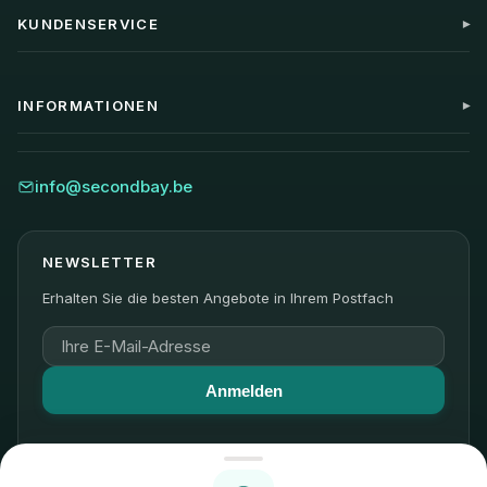
KUNDENSERVICE
Mein Konto
Kontakt
INFORMATIONEN
FAQ
Versand
Blog
Rücksendung
Über uns
info@secondbay.be
Garantie
Nachhaltigkeit
Bewertungen
NEWSLETTER
Erhalten Sie die besten Angebote in Ihrem Postfach
Anmelden
Wir respektieren Ihre Privatsphäre