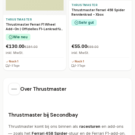
THRUSTMASTER
Thrustmaster Ferrari 458 Spider
Rennlenkrad - Xbox
THRUSTMASTER
Sehr gut
Thrustmaster Ferrari F1 Wheel
Add-On | Offizielles F1-Lenkrad für
PS5/PS4/PC/Xbox
Wie neu
€130.00
€55.00
€184.00
€99.00
inkl. MwSt.
inkl. MwSt.
Noch 1
Noch 1
1-3 Tage
1-3 Tage
Over
Thrustmaster
Thrustmaster bij Secondbay
Thrustmaster komt bij ons binnen als
racesturen
en add-ons
— zoals het
Ferrari 458 Spider
-stuur en de Ferrari F1-add-on.