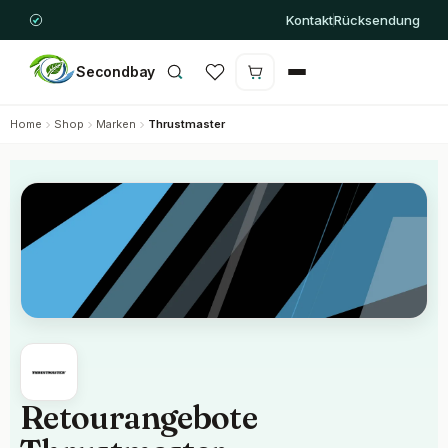
Kontakt
Rücksendung
Secondbay
Warenkorb ist leer
Home
Shop
Marken
Thrustmaster
Retourangebote