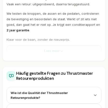
Vaak een retour: uitgeprobeerd, daarna teruggestuurd.
We testen de knoppen, de assen en de pedalen, controleren
de bevestiging en beoordelen de staat. Werkt of zit iets niet
goed, dan gaat het er niet op. Je krijgt een conditierapport en
2 jaar garantie
.
Klaar voor de baan, zonder de nieuwprijs.
Lees meer
Sehen Sie jetzt
oben oder
Alle
alle 2
entdecken
beliebte
Retourangebote
oder
.
Thrustmaster
Sie unsere
Marken
Häufig gestellte Fragen zu Thrustmaster
ansehen
Retourenprodukten
Retourangebote
anderen
Wie ist die Qualität der Thrustmaster
Retourenprodukte?