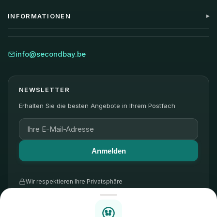
Kontakt
INFORMATIONEN
FAQ
Versand
Blog
Rücksendung
Über uns
info@secondbay.be
Garantie
Nachhaltigkeit
Bewertungen
NEWSLETTER
Erhalten Sie die besten Angebote in Ihrem Postfach
Anmelden
Wir respektieren Ihre Privatsphäre