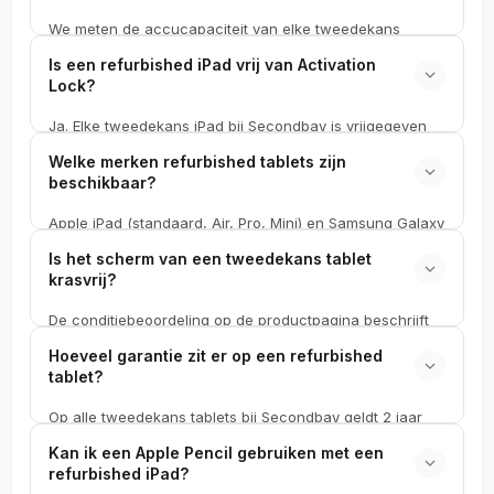
We meten de accucapaciteit van elke tweedekans
tablet. Refurbished iPads en Samsung Galaxy Tabs met
Is een refurbished iPad vrij van Activation
een accu onder 85% bieden we niet aan bij Secondbay.
Lock?
Het exacte percentage staat op de productpagina.
Ja. Elke tweedekans iPad bij Secondbay is vrijgegeven
van eerdere Apple ID's en Activation Lock. Je koppelt het
Welke merken refurbished tablets zijn
refurbished toestel aan je eigen Apple ID en het is direct
beschikbaar?
klaar voor gebruik.
Apple iPad (standaard, Air, Pro, Mini) en Samsung Galaxy
Tab komen het vaakst voorbij als tweedekans retourdeal
Is het scherm van een tweedekans tablet
bij Secondbay. Het aanbod refurbished tablets wisselt.
krasvrij?
De conditiebeoordeling op de productpagina beschrijft
de staat van het scherm. Refurbished tablets in de staat
Hoeveel garantie zit er op een refurbished
'Als Nieuw' hebben geen zichtbare krasjes. Bij de staat
tablet?
'Zeer Goed' kunnen er minimale sporen zijn die bij
normaal gebruik niet opvallen.
Op alle tweedekans tablets bij Secondbay geldt 2 jaar
garantie. Die dekt defecten aan hardware, scherm, accu
Kan ik een Apple Pencil gebruiken met een
en alle functies. Binnen 14 dagen kun je het refurbished
refurbished iPad?
toestel ook retourneren.