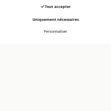
Tout accepter
Uniquement nécessaires
Personnaliser
Chaque produit contrôlé
Paiement sécurisé — Bancontact & iDEAL
Retour gratuit sous 14 jours
Secondbay