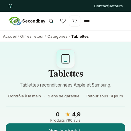
Contact
Retours
Secondbay
Le panier est vide
Accueil
Offres retour
Catégories
Tablettes
Tablettes
Tablettes reconditionnées Apple et Samsung.
Contrôlé à la main
2 ans de garantie
Retour sous 14 jours
0
★
4,9
Produits
790 avis
Voir le stock