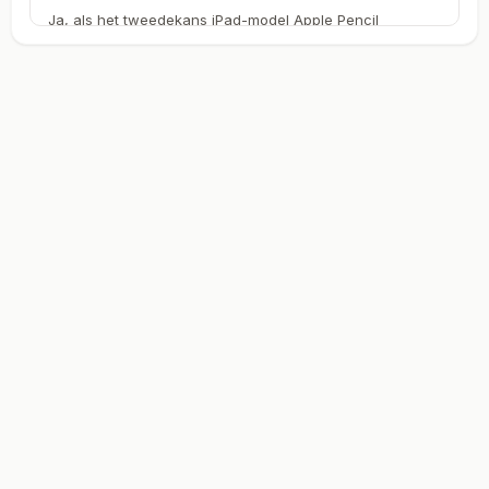
Ja, als het tweedekans iPad-model Apple Pencil
ondersteunt. We testen de pencil-functionaliteit bij
compatibele refurbished modellen. Op de productpagina
staat welke generatie Apple Pencil het model
ondersteunt.