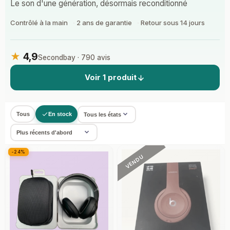
Le son d'une génération, désormais reconditionné
Contrôlé à la main
2 ans de garantie
Retour sous 14 jours
★
4,9
Secondbay · 790 avis
Voir 1 produit
Tous
En stock
-24%
VENDU