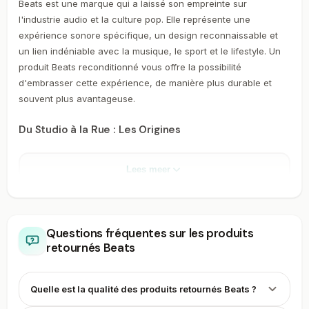
Beats est une marque qui a laissé son empreinte sur
l'industrie audio et la culture pop. Elle représente une
expérience sonore spécifique, un design reconnaissable et
un lien indéniable avec la musique, le sport et le lifestyle. Un
produit Beats reconditionné vous offre la possibilité
d'embrasser cette expérience, de manière plus durable et
souvent plus avantageuse.
Du Studio à la Rue : Les Origines
Beats a vu le jour en 2006, fruit d'une collaboration entre le
producteur et artiste Dr. Dre et le cofondateur d'Interscope
Lees meer
Records, Jimmy Iovine. Leur mission était claire : créer un
casque Beats capable de restituer les basses riches et
profondes que les producteurs entendent en studio, mais qui
restaient inaccessibles au consommateur moyen. Le premier
Questions fréquentes sur les produits
casque Beats Studio, lancé en 2008, est immédiatement
retournés Beats
devenu une sensation. Ce n'était pas un simple accessoire
audio ; c'était un statement de mode et un symbole de qualité.
Quelle est la qualité des produits retournés Beats ?
Gammes de Produits Emblématiques et Innovation