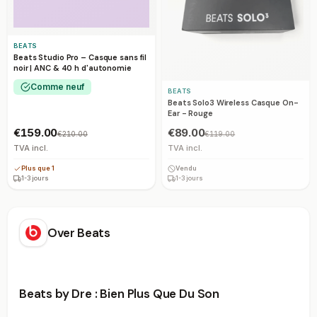
BEATS
Beats Studio Pro – Casque sans fil
noir | ANC & 40 h d'autonomie
Comme neuf
BEATS
Beats Solo3 Wireless Casque On-
Ear - Rouge
€159.00
€89.00
€210.00
€119.00
TVA incl.
TVA incl.
Plus que 1
Vendu
1-3 jours
1-3 jours
Over
Beats
Beats by Dre : Bien Plus Que Du Son