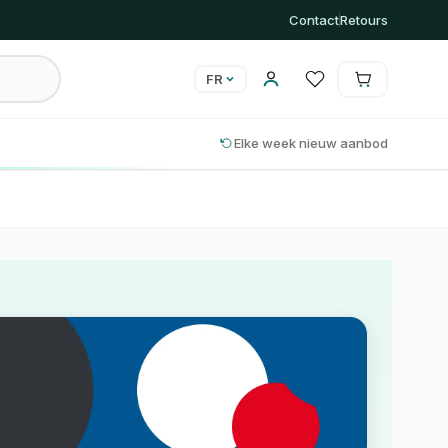
Contact
Retours
FR
Le panier est vide
Panier
Elke week nieuw aanbod