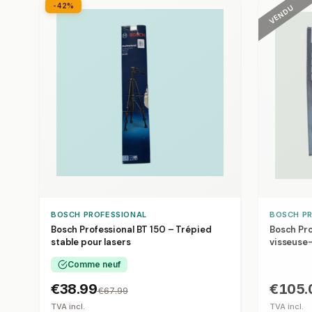
-42%
VENDU
BOSCH PROFESSIONAL
BOSCH P
Bosch Professional BT 150 – Trépied
Bosch Pro
stable pour lasers
visseuse
Comme neuf
€38.99
€105.
€67.99
TVA incl.
TVA incl.