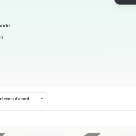
mande
rs