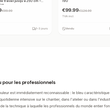
e travail jusqu'à 250 cm –
190
/4"
9
€99.99
€99.99
€124.99
TVA incl.
1-3 jours
Vendu
u pour les professionnels
couleur est immédiatement reconnaissable : le bleu caractéristiq
 quotidienne intensive sur le chantier, dans l'atelier ou dans l'ind
 de la technique à laquelle les professionnels du monde entier fon