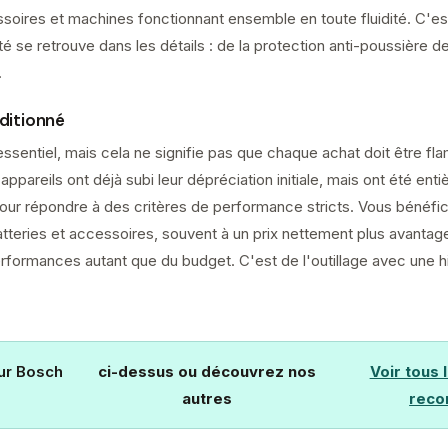
soires et machines fonctionnant ensemble en toute fluidité. C'es
ité se retrouve dans les détails : de la protection anti-poussière
.
nditionné
 essentiel, mais cela ne signifie pas que chaque achat doit être f
appareils ont déjà subi leur dépréciation initiale, mais ont été ent
 pour répondre à des critères de performance stricts. Vous béné
teries et accessoires, souvent à un prix nettement plus avantageu
formances autant que du budget. C'est de l'outillage avec une hi
our Bosch
ci-dessus ou découvrez nos
Voir tous 
autres
reco