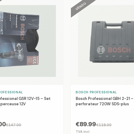
VENDU
ROFESSIONAL
BOSCH PROFESSIONAL
fessional GSR 12V-15 – Set
Bosch Professional GBH 2-21 
-perceuse 12V
perforateur 720W SDS-plus
00
€89.99
€147.00
€118.00
TVA incl.