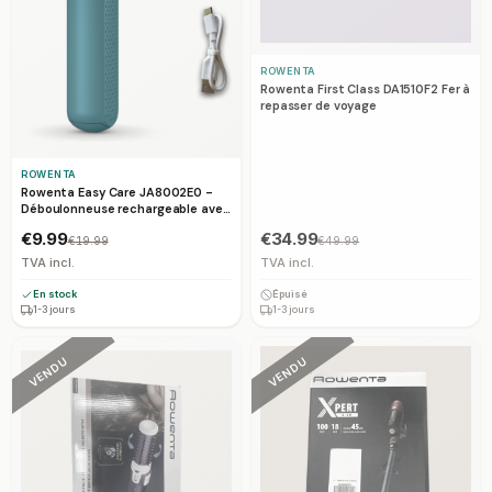
ROWENTA
Rowenta First Class DA1510F2 Fer à
repasser de voyage
ROWENTA
Rowenta Easy Care JA8002E0 -
Déboulonneuse rechargeable avec
grille inox
€9.99
€34.99
€19.99
€49.99
TVA incl.
TVA incl.
En stock
Épuisé
1-3 jours
1-3 jours
VENDU
VENDU