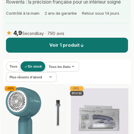
Rowenta : la précision française pour un intérieur soigné
Contrôlé à la main
2 ans de garantie
Retour sous 14 jours
★
4,9
Secondbay · 790 avis
Voir 1 produit
Tous
En stock
-50%
-30%
ÉPUISÉ