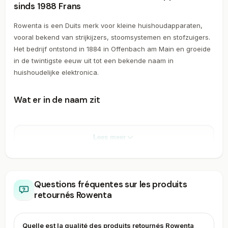
sinds 1988 Frans
Rowenta is een Duits merk voor kleine huishoudapparaten,
vooral bekend van strijkijzers, stoomsystemen en stofzuigers.
Het bedrijf ontstond in 1884 in Offenbach am Main en groeide
in de twintigste eeuw uit tot een bekende naam in
huishoudelijke elektronica.
Wat er in de naam zit
De naam Rowenta is geen toeval, maar een samentrekking
van de naam van de oprichter:
RObert WEiNTrAud
. Weintraud
Lees meer
begon met een fabriek voor onder meer
kantoorbenodigdheden en metaalwaren, en registreerde de
merknaam eind 1909. In de jaren daarna verschoof de focus
naar elektrische huishoudtoestellen, met strijkijzers en
Questions fréquentes sur les produits
waterkokers als vroege producten.
retournés Rowenta
Het aanbod
Quelle est la qualité des produits retournés Rowenta