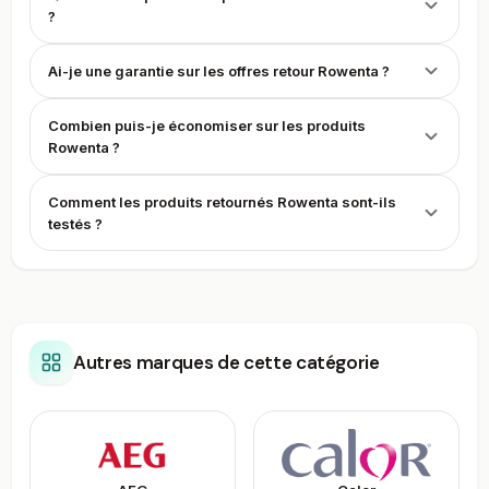
?
Strijkgoed vormt van oudsher het hart van Rowenta:
strijkijzers, stoomgeneratoren, kledingstomers en
strijkplanken. Daarnaast is er een breed gamma voor
Ai-je une garantie sur les offres retour Rowenta ?
vloerreiniging — sleestofzuigers, steelstofzuigers en
robotstofzuigers — en voor klimaat en verzorging, met
Combien puis-je économiser sur les produits
ventilatoren, luchtreinigers, haardrogers en stylingtoestellen.
Rowenta ?
Duits ontwerp en afwerking zijn een terugkerend thema in de
manier waarop het merk zich presenteert.
Comment les produits retournés Rowenta sont-ils
testés ?
Waar het merk voor staat
Sinds 1988 maakt Rowenta deel uit van de Franse Groupe SEB,
dezelfde groep achter merken als Tefal, Krups en Moulinex.
Binnen die groep bleef Rowenta een eigen, herkenbaar merk
Autres marques de cette catégorie
met een Duitse reputatie voor degelijkheid en design. Wie voor
Rowenta kiest, kiest doorgaans voor huishoudapparaten van
een gevestigde naam met een lange geschiedenis.