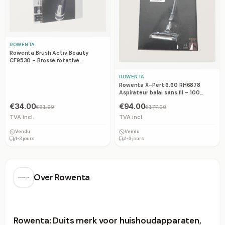
ROWENTA
Rowenta Brush Activ Beauty
CF9530 - Brosse rotative
automatique
ROWENTA
Rowenta X-Pert 6.60 RH6878
Aspirateur balai sans fil - 100
Airwatt
€34.00
€94.00
€61.99
€177.00
TVA incl.
TVA incl.
Vendu
Vendu
1-3 jours
1-3 jours
Over
Rowenta
Rowenta: Duits merk voor huishoudapparaten,