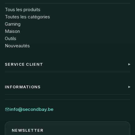
Tous les produits
Toutes les catégories
Gaming
Maison
Outils
Nouveautés
SERVICE CLIENT
Mon compte
Contact
INFORMATIONS
FAQ
Livraison
Blog
Retours
À propos
info@secondbay.be
Garantie
Durabilité
Avis
NEWSLETTER