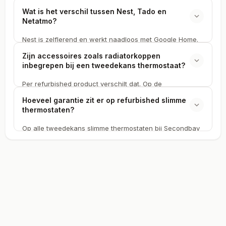
schakelen op basis van aanwezigheid en gewoonten. De
Wat is het verschil tussen Nest, Tado en
exacte besparing verschilt per woning en isolatie. Een
Netatmo?
tweedekans slimme thermostaat verdient zichzelf sneller
terug door de lagere aankoopprijs.
Nest is zelflerend en werkt naadloos met Google Home.
Tado blinkt uit in geofencing en kamerbediening met
Zijn accessoires zoals radiatorkoppen
extra radiatorkoppen. Netatmo valt op door ontwerp en
inbegrepen bij een tweedekans thermostaat?
breed ecosysteem. Alle drie zijn beschikbaar als
refurbished tweedekans bij Secondbay.
Per refurbished product verschilt dat. Op de
productpagina bij Secondbay staat precies welke
Hoeveel garantie zit er op refurbished slimme
onderdelen zijn inbegrepen bij de tweedekans
thermostaten?
thermostaat. Accessoires zoals radiatorkoppen en
sensoren vermelden we apart.
Op alle tweedekans slimme thermostaten bij Secondbay
geldt 2 jaar garantie. Binnen 14 dagen kun je ook
retourneren. Die garantie dekt defecten aan de
hardware en connectiviteit.