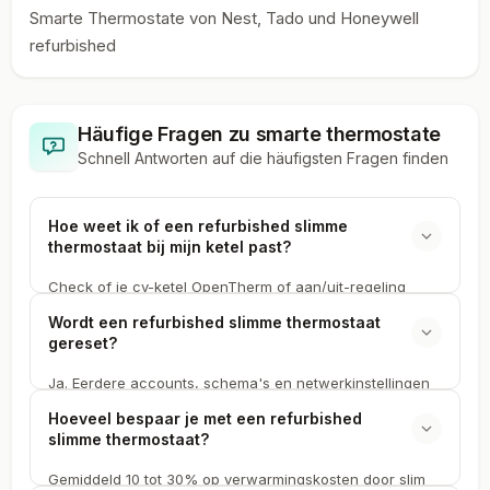
Smarte Thermostate von Nest, Tado und Honeywell
refurbished
Häufige Fragen zu
smarte thermostate
Schnell Antworten auf die häufigsten Fragen finden
Hoe weet ik of een refurbished slimme
thermostaat bij mijn ketel past?
Check of je cv-ketel OpenTherm of aan/uit-regeling
gebruikt. Dat staat in de handleiding van je ketel, of
Wordt een refurbished slimme thermostaat
vraag het aan je installateur. Op de productpagina bij
gereset?
Secondbay staat welk protocol elk tweedekans model
ondersteunt.
Ja. Eerdere accounts, schema's en netwerkinstellingen
wissen we volledig bij elke tweedekans thermostaat. Je
Hoeveel bespaar je met een refurbished
koppelt het refurbished apparaat aan je eigen account
slimme thermostaat?
en wifi-netwerk. Nest, Tado en Netatmo resetten we
allemaal.
Gemiddeld 10 tot 30% op verwarmingskosten door slim