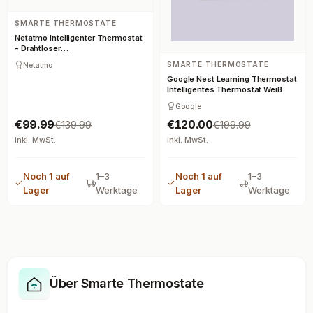
SMARTE THERMOSTATE
Netatmo Intelligenter Thermostat
- Drahtloser
Heizkörperthermostat mit WiFi
SMARTE THERMOSTATE
Netatmo
Google Nest Learning Thermostat
Intelligentes Thermostat Weiß
Google
€99.99
€120.00
€139.99
€199.99
inkl. MwSt.
inkl. MwSt.
Noch 1 auf
1–3
Noch 1 auf
1–3
Lager
Werktage
Lager
Werktage
Über Smarte Thermostate