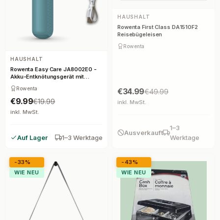
HAUSHALT
Rowenta First Class DA1510F2
Reisebügeleisen
Rowenta
HAUSHALT
Rowenta Easy Care JA8002E0 -
Akku-Entknötungsgerät mit
Edelstahlgitter
Rowenta
€34.99
€49.99
€9.99
€19.99
inkl. MwSt.
inkl. MwSt.
1–3
Ausverkauft
Auf Lager
1–3 Werktage
Werktage
-33%
-43%
WIE NEU
WIE NEU