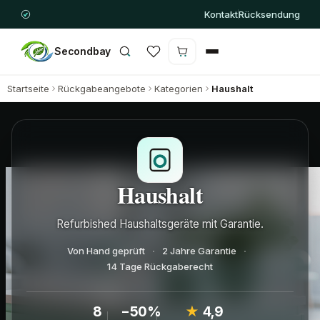
Kontakt
Rücksendung
Secondbay
Warenkorb ist leer
Startseite
Rückgabeangebote
Kategorien
Haushalt
Haushalt
Refurbished Haushaltsgeräte mit Garantie.
Von Hand geprüft
2 Jahre Garantie
14 Tage Rückgaberecht
8
−50%
★
4,9