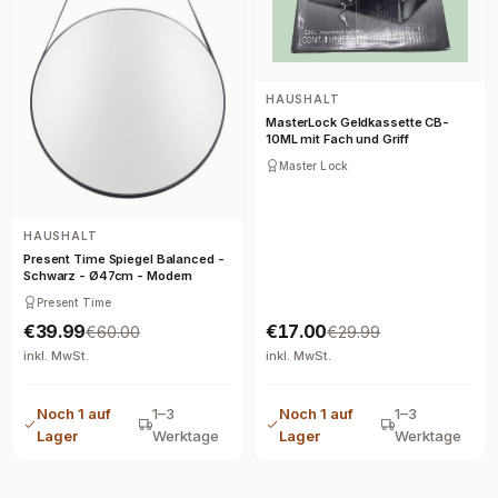
HAUSHALT
MasterLock Geldkassette CB-
10ML mit Fach und Griff
Master Lock
HAUSHALT
Present Time Spiegel Balanced -
Schwarz - Ø47cm - Modern
Present Time
€39.99
€17.00
€60.00
€29.99
inkl. MwSt.
inkl. MwSt.
Noch 1 auf
1–3
Noch 1 auf
1–3
Lager
Werktage
Lager
Werktage