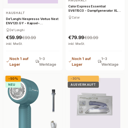
HAUSHALT
Calor Express Essential
SV6115C0 - Dampfgenerator XL
HAUSHALT
5,2 bar
Calor
De'Longhi Nespresso Vertuo Next
ENV120.GY - Kapsel-
Kaffeemaschine - Grau
De'Longhi
€59.99
€79.99
€99.99
€99.99
inkl. MwSt.
inkl. MwSt.
Noch 1 auf
1–3
Noch 1 auf
1–3
Lager
Werktage
Lager
Werktage
-50%
-30%
NEU
AUSVERKAUFT