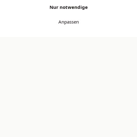
Nur notwendige
Anpassen
Jedes Produkt geprüft
Sicher bezahlen — Bancontact & iDEAL
14 Tage kostenlose Rückgabe
Secondbay
Geprüfte gebrauchte Produkte.
Sparen Sie bis zu 70 % und kaufen Sie nachhaltig.