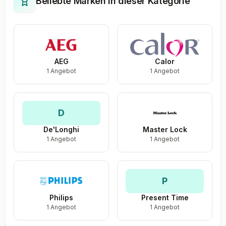
Beliebte Marken in dieser Kategorie
en wordt geleverd met een conditiebeoordeling.
AEG
Calor
1 Angebot
1 Angebot
D
De'Longhi
Master Lock
1 Angebot
1 Angebot
P
Philips
Present Time
1 Angebot
1 Angebot