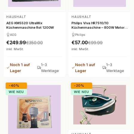
HAUSHALT
HAUSHALT
AEG KM5520 UltraMix
Philips Viva HR7510/10
Küchenmaschine Rot 1200W
Küchenmaschine – 800W Motor
mit 2,1L Behälter
AEG
Philips
€249.99
€57.00
€350.00
€99.99
inkl. MwSt.
inkl. MwSt.
Noch 1 auf
1–3
Noch 1 auf
1–3
Lager
Werktage
Lager
Werktage
-40%
-20%
WIE NEU
WIE NEU