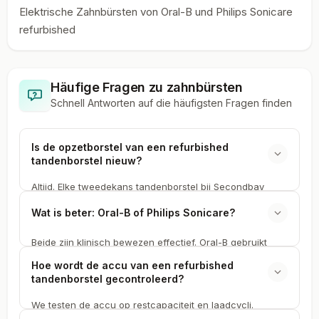
Elektrische Zahnbürsten von Oral-B und Philips Sonicare
refurbished
Häufige Fragen zu
zahnbürsten
Schnell Antworten auf die häufigsten Fragen finden
Is de opzetborstel van een refurbished
tandenborstel nieuw?
Altijd. Elke tweedekans tandenborstel bij Secondbay
leveren we met een nieuwe, hygiënisch verpakte
Wat is beter: Oral-B of Philips Sonicare?
opzetborstel. Daar maken we geen uitzondering op,
ongeacht of het een refurbished Oral-B of Philips
Beide zijn klinisch bewezen effectief. Oral-B gebruikt
Sonicare betreft.
oscillerend-roterende bewegingen met een compacte
Hoe wordt de accu van een refurbished
ronde kop die goed bij achterste kiezen komt. Philips
tandenborstel gecontroleerd?
Sonicare werkt met sonische trillingen en een bredere
kop. De keuze is persoonlijk. Bij tweedekans
We testen de accu op restcapaciteit en laadcycli.