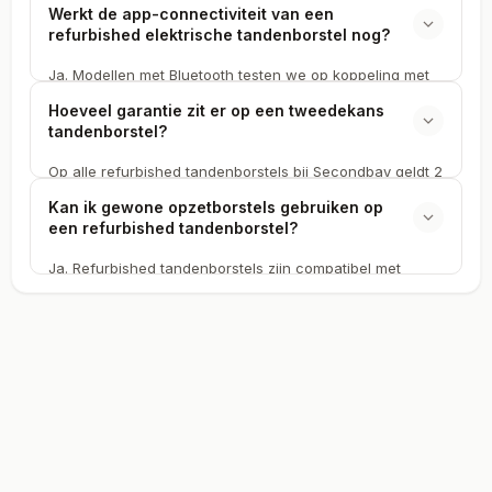
tandenborstels vind je beide merken.
Tweedekans tandenborstels waarvan de accu niet meer
Werkt de app-connectiviteit van een
voldoet, bieden we niet aan bij Secondbay. De
refurbished elektrische tandenborstel nog?
verwachte gebruiksduur per lading staat op de
productpagina.
Ja. Modellen met Bluetooth testen we op koppeling met
de officiële app. Slimme functies zoals poetscoaching en
Hoeveel garantie zit er op een tweedekans
statistieken werken identiek aan een nieuw exemplaar.
tandenborstel?
Dat geldt voor tweedekans Oral-B en Sonicare modellen.
Op alle refurbished tandenborstels bij Secondbay geldt 2
jaar garantie. Die dekt defecten aan het handstuk en de
Kan ik gewone opzetborstels gebruiken op
motor. Binnen 14 dagen na ontvangst kun je ook
een refurbished tandenborstel?
retourneren.
Ja. Refurbished tandenborstels zijn compatibel met
dezelfde opzetborstels als nieuwe modellen. Je kunt
originele of compatibele opzetborstels voor Oral-B of
Philips Sonicare gewoon bijkopen in elke drogisterij.