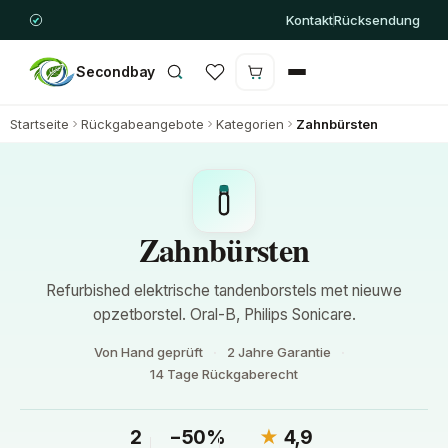
Kontakt
Rücksendung
Secondbay
Warenkorb ist leer
Startseite
Rückgabeangebote
Kategorien
Zahnbürsten
Zahnbürsten
Refurbished elektrische tandenborstels met nieuwe
opzetborstel. Oral-B, Philips Sonicare.
Von Hand geprüft
2 Jahre Garantie
14 Tage Rückgaberecht
2
−50%
★
4,9