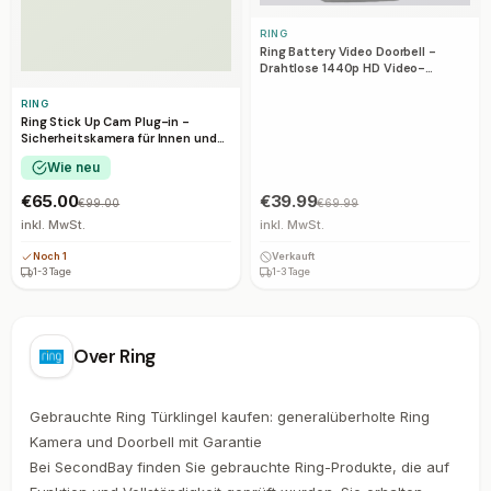
RING
Ring Battery Video Doorbell -
Drahtlose 1440p HD Video-
Türklingel Silber
RING
Ring Stick Up Cam Plug-in -
Sicherheitskamera für Innen und
Außen - Kabelgebunden
Wie neu
€65.00
€39.99
€99.00
€69.99
inkl. MwSt.
inkl. MwSt.
Noch 1
Verkauft
1-3 Tage
1-3 Tage
Over
Ring
Gebrauchte Ring Türklingel kaufen: generalüberholte Ring
Kamera und Doorbell mit Garantie
Bei SecondBay finden Sie gebrauchte Ring-Produkte, die auf