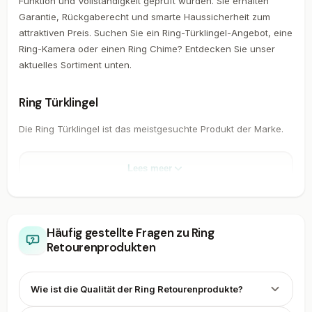
Funktion und Vollständigkeit geprüft wurden. Sie erhalten
Garantie, Rückgaberecht und smarte Haussicherheit zum
attraktiven Preis. Suchen Sie ein Ring-Türklingel-Angebot, eine
Ring-Kamera oder einen Ring Chime? Entdecken Sie unser
aktuelles Sortiment unten.
Ring Türklingel
Die Ring Türklingel ist das meistgesuchte Produkt der Marke.
Diese smarte Türklingel — auch Ring Smart Doorbell genannt
— vereint eine HD-Kamera, ein Mikrofon, einen Lautsprecher
Lees meer
und eine Bewegungserkennung in einem kompakten Gerät
neben Ihrer Haustür. Über die Ring App sehen Sie auf Ihrem
Telefon, wer klingelt, auch wenn Sie nicht zu Hause sind.
Verpassen Sie nie wieder einen Paketboten oder
Häufig gestellte Fragen zu Ring
unerwarteten Gast.
Retourenprodukten
Jede Ring Türklingel mit Kamera — auch Ring Video-Türklingel
genannt — ist in zwei Varianten erhältlich. Sie wählen ein
Wie ist die Qualität der Ring Retourenprodukte?
kabelloses Modell mit Akku oder ein kabelgebundenes Modell