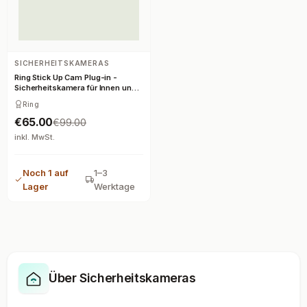
SICHERHEITSKAMERAS
Ring Stick Up Cam Plug-in -
Sicherheitskamera für Innen und
Außen - Kabelgebunden
Ring
€65.00
€99.00
inkl. MwSt.
Noch 1 auf
1–3
Lager
Werktage
Über Sicherheitskameras