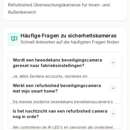
Refurbished Überwachungskameras für Innen- und
Außenbereich
Häufige Fragen zu
sicherheitskameras
Schnell Antworten auf die häufigsten Fragen finden
Wordt een tweedekans beveiligingscamera
gereset naar fabrieksinstellingen?
Ja, altijd. Eerdere accounts, opnames en
netwerkinstellingen wissen we volledig bij elke
Werkt een refurbished beveiligingscamera
refurbished beveiligingscamera. Je koppelt het
met mijn smart home?
tweedekans apparaat aan je eigen account. Dat geldt
voor Ring, Eufy, Reolink en alle andere merken bij
De meeste moderne tweedekans beveiligingscamera's
Secondbay.
werken met Google Home, Amazon Alexa of Apple
Is het nachtzicht van een refurbished camera
HomeKit. Op de productpagina bij Secondbay staat
nog in orde?
welke platformen elk refurbished model ondersteunt.
We controleren de IR-LED's en sensoren als onderdeel