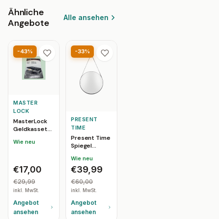
Ähnliche
Alle ansehen
Angebote
-43%
-33%
MASTER
LOCK
PRESENT
MasterLock
TIME
Geldkassette
CB-10ML mit
Present Time
Wie neu
Fach und Griff
Spiegel
Balanced -
Wie neu
Schwarz -
€17,00
€39,99
Ø47cm -
Modern
€29,99
€60,00
inkl. MwSt.
inkl. MwSt.
Angebot
Angebot
ansehen
ansehen