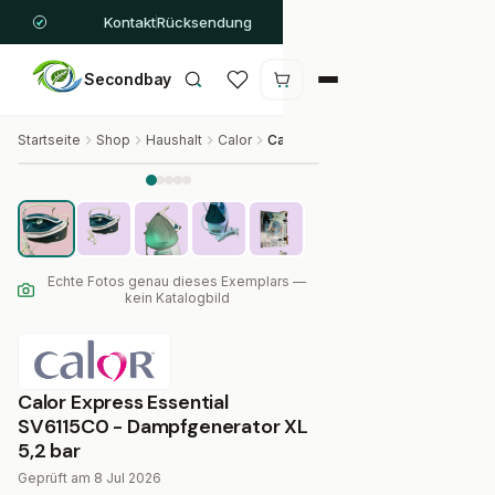
Kontakt
Rücksendung
Secondbay
Warenkorb ist leer
Startseite
Shop
Haushalt
Calor
Calor Express Essential SV6115C0 - Dampfgenerator XL 5,2 bar
Echte Fotos genau dieses Exemplars —
kein Katalogbild
Calor Express Essential
SV6115C0 - Dampfgenerator XL
5,2 bar
Geprüft am 8 Jul 2026