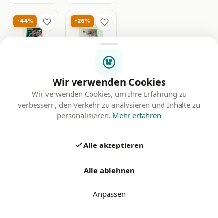
-44%
-26%
THRUSTMASTER
PHILIPS
Thrustmaster
Wir verwenden Cookies
LUMEA
Ferrari 458
Philips Lumea
Spider
Wir verwenden Cookies, um Ihre Erfahrung zu
Sehr gut
Prestige
Rennlenkrad -
verbessern, den Verkehr zu analysieren und Inhalte zu
8000
Xbox
Wie neu
BRI949/00 –
personalisieren.
Mehr erfahren
€55,00
€260,00
IPL 4
Aufsatze
€99,00
€350,00
inkl. MwSt.
inkl. MwSt.
Alle akzeptieren
Angebot
Angebot
ansehen
ansehen
Alle ablehnen
Anpassen