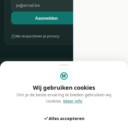
Aanmelden
We respecteren je privacy
Betaalmethodes
Wij gebruiken cookies
Om je de beste ervaring te bieden gebruiken wij
cookies.
Meer info
©
2026
Secondbay.
Alle rechten
voorbehouden.
Privacybeleid
Alles accepteren