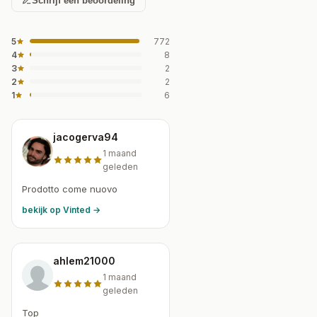
Schrijf een beoordeling
5
772
4
8
3
2
2
2
1
6
jacogerva94
1 maand
geleden
Prodotto come nuovo
bekijk op Vinted →
ahlem21000
1 maand
geleden
Top