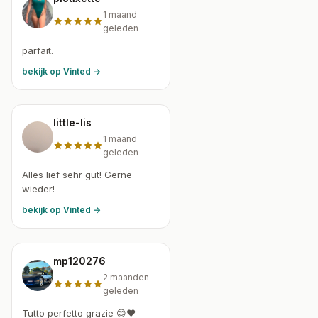
1 maand
geleden
parfait.
bekijk op Vinted →
little-lis
1 maand
geleden
Alles lief sehr gut! Gerne
wieder!
bekijk op Vinted →
mp120276
2 maanden
geleden
Tutto perfetto grazie 😊❤️