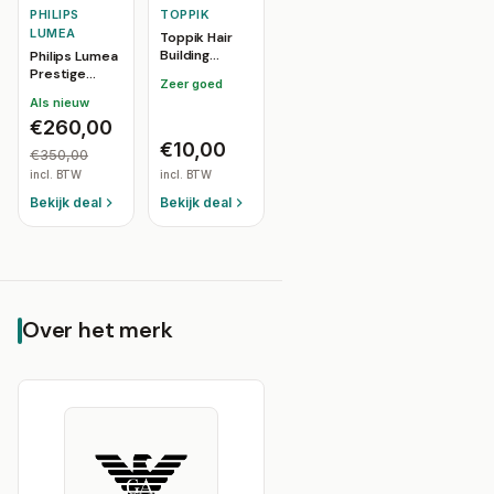
PHILIPS
TOPPIK
LUMEA
Toppik Hair
Building
Philips Lumea
Fibers
Prestige
Zeer goed
Middenbruin -
8000
Als nieuw
12g
BRI949/00 IPL
€260,00
ontharingsapparaat
4
€10,00
€350,00
opzetstukken
incl. BTW
incl. BTW
Bekijk deal
Bekijk deal
Over het merk