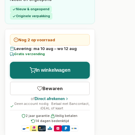
Nieuw & ongeopend
Originele verpakking
Nog 2 op voorraad
Levering: ma 10 aug – wo 12 aug
Gratis verzending
In winkelwagen
Bewaren
of
Direct afrekenen
Geen account nodig · Betaal met Bancontact,
iDEAL of kaart
2 jaar garantie
·
Veilig betalen
·
14 dagen bedenktijd