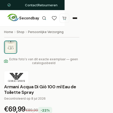
Contact
Retourneren
Secondbay
Winkelwagen is leeg
Home
Shop
Persoonlijke Verzorging
Armani
Armani Acqua Di Giò 100 ml Eau de Toilette Spray
Echte foto's van dit exacte exemplaar — geen
catalogusbeeld
Armani Acqua Di Giò 100 ml Eau de
Toilette Spray
Gecontroleerd op 8 jul 2026
€69,99
€89,99
-22%