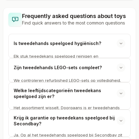
Frequently asked questions about
toys
Find quick answers to the most common questions
Is tweedehands speelgoed hygiënisch?
Elk stuk tweedekans speelgoed reinigen en
desinfecteren we voordat het de deur uit gaat.
Zijn tweedehands LEGO-sets compleet?
Elektronisch speelgoed ondergaat een technische
controle op batterijveiligheid en werking. Refurbished
We controleren refurbished LEGO-sets op volledigheid.
speelgoed van Secondbay is schoon en veilig voor
Op de productpagina staat altijd vermeld of de
kinderen.
Welke leeftijdscategorieën tweedekans
tweedekans set compleet is, of de originele doos erbij zit
speelgoed zijn er?
en of de handleiding aanwezig is. LEGO is het
populairste merk in ons speelgoedassortiment.
Het assortiment wisselt. Doorgaans is er tweedehands
speelgoed voor alle leeftijden: van Duplo en
Krijg ik garantie op tweedekans speelgoed bij
peuterspeelgoed tot LEGO Technic voor volwassenen en
Secondbay?
Playmobil-sets. Elk refurbished product beschrijven we
met leeftijdsindicatie.
Ja. Op al het tweedehands speelgoed bij Secondbay zit