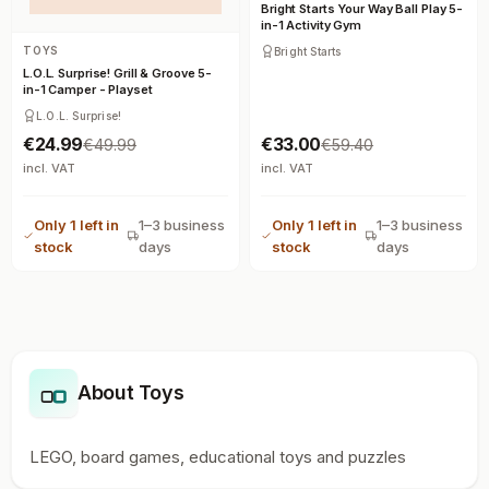
Bright Starts Your Way Ball Play 5-
in-1 Activity Gym
TOYS
Bright Starts
L.O.L. Surprise! Grill & Groove 5-
in-1 Camper - Playset
L.O.L. Surprise!
€24.99
€33.00
€49.99
€59.40
incl. VAT
incl. VAT
Only 1 left in
1–3 business
Only 1 left in
1–3 business
stock
days
stock
days
About Toys
LEGO, board games, educational toys and puzzles