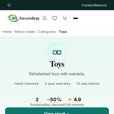
Contact
Returns
Secondbay
Cart is empty
Home
Return Deals
Categories
Toys
Toys
Refurbished toys with warranty.
Hand-checked
2-year warranty
14-day returns
2
−50%
★
4.9
Products
Max. discount
790 reviews
View stock