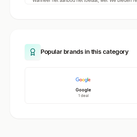
Wanneer het aanbod het toelaat, wel. We bieden r
slimme stekkers en verlichting aan. Let altijd op de 
refurbished apparaten.
Popular brands in this category
Google
1 deal