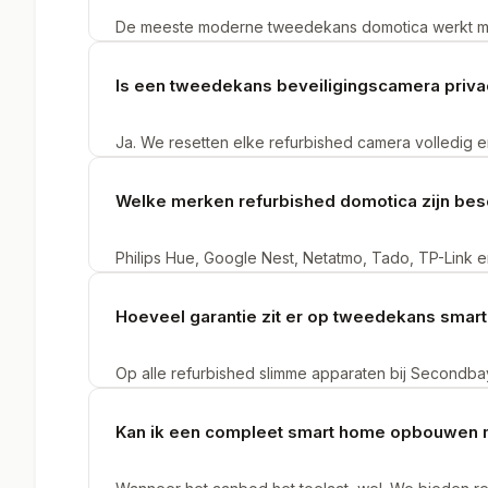
De meeste moderne tweedekans domotica werkt me
staat welke platformen en protocollen (Wi-Fi, Zigb
apparaat ondersteunt. Check dit voor aankoop.
Is een tweedekans beveiligingscamera priva
Ja. We resetten elke refurbished camera volledig 
volledige controle over beelden en instellingen zo
account koppelt bij Secondbay.
Welke merken refurbished domotica zijn bes
Philips Hue, Google Nest, Netatmo, Tado, TP-Link 
retourdeal. Het aanbod refurbished slimme woning-
en verlichting.
Hoeveel garantie zit er op tweedekans sma
Op alle refurbished slimme apparaten bij Secondbay 
dagen om het tweedekans product te retourneren als
Kan ik een compleet smart home opbouwen 