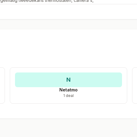
egelmatig tweedekans thermostaten, camera's,
onderlinge platformcompatibiliteit tussen
N
Netatmo
1 deal