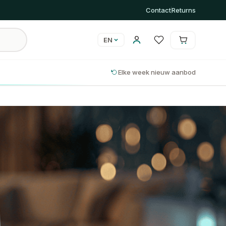
Contact
Returns
EN
Cart is empty
Cart
Elke week nieuw aanbod