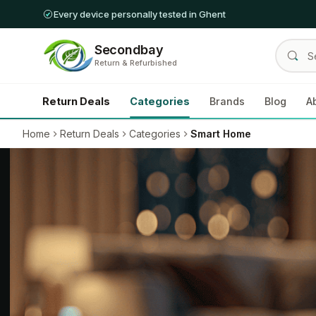
Every device personally tested in Ghent
Secondbay
Return & Refurbished
Return Deals
Categories
Brands
Blog
A
Home
Return Deals
Categories
Smart Home