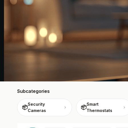
Subcategories
Security
Smart
📦
📦
Cameras
Thermostats