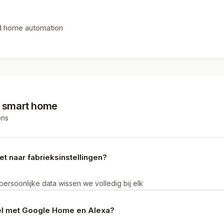
nd home automation
t
smart home
ons
 naar fabrieksinstellingen?
 persoonlijke data wissen we volledig bij elk
urbished apparaat aan je eigen account en wifi-
bel met Google Home en Alexa?