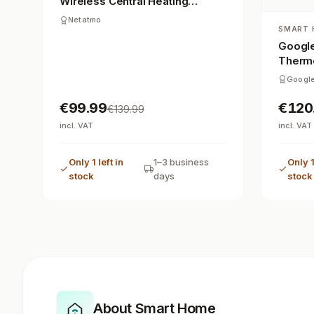
Wireless Central Heating
Thermostat with WiFi
Netatmo
SMART 
Google
Thermo
White
Googl
€99.99
€120
€139.99
incl. VAT
incl. VAT
Only 1 left in
1–3 business
Only 1
stock
days
stock
About Smart Home