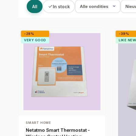
All
In stock
-28%
-39%
VERY GOOD
LIKE NEW
SMART HOME
Netatmo Smart Thermostat -