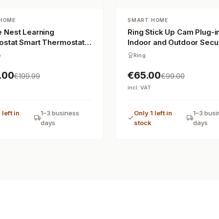
HOME
SMART HOME
 Nest Learning
Ring Stick Up Cam Plug-in
stat Smart Thermostat
Indoor and Outdoor Secur
Camera - Wired
e
Ring
.00
€65.00
€199.99
€99.00
incl. VAT
 left in
1–3 business
Only 1 left in
1–3 busi
days
stock
days