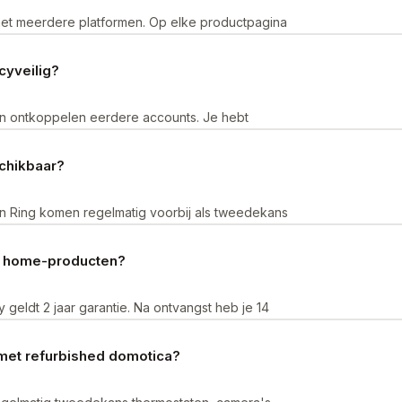
t meerdere platformen. Op elke productpagina
ee, Thread, Matter) het refurbished smart home-
cyveilig?
en ontkoppelen eerdere accounts. Je hebt
dra je het tweedekans apparaat aan je eigen
chikbaar?
en Ring komen regelmatig voorbij als tweedekans
producten wisselt. Van thermostaten tot camera's
rt home-producten?
geldt 2 jaar garantie. Na ontvangst heb je 14
 het niet bevalt.
met refurbished domotica?