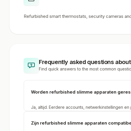
Refurbished smart thermostats, security cameras a
Frequently asked questions abou
Find quick answers to the most common questi
Worden refurbished slimme apparaten gereset
Ja, altijd. Eerdere accounts, netwerkinstellingen en
tweedekans smart home-product. Je koppelt het ref
netwerk, net als bij een nieuw product.
Zijn refurbished slimme apparaten compati