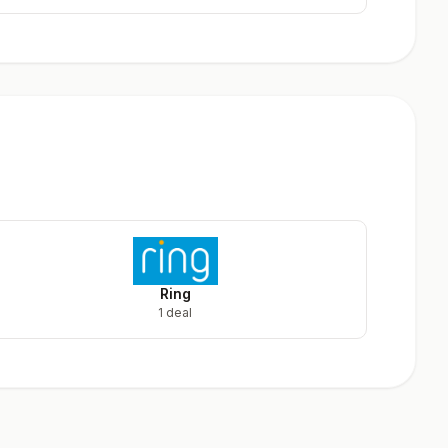
Ring
1 deal