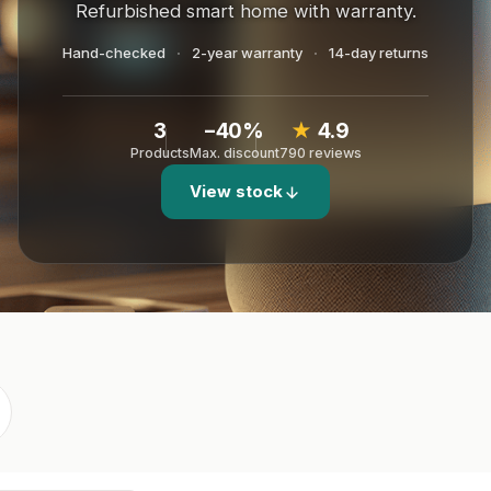
Refurbished smart home with warranty.
Hand-checked
2-year warranty
14-day returns
3
−40%
★
4.9
Products
Max. discount
790 reviews
View stock