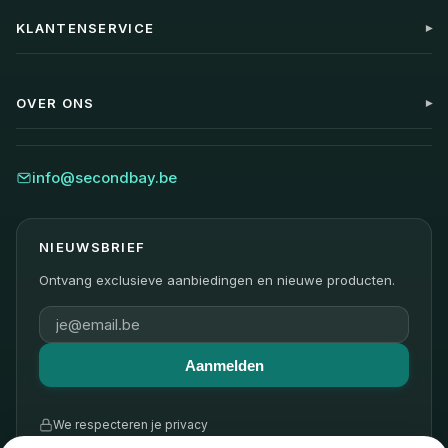
KLANTENSERVICE
Mijn account
Contact
OVER ONS
Veelgestelde vragen
Verzending & Levering
Blog
Retourneren
Ons verhaal
info@secondbay.be
Garantiebeleid
Duurzaamheid
Klantreviews
NIEUWSBRIEF
Ontvang exclusieve aanbiedingen en nieuwe producten.
Aanmelden
We respecteren je privacy