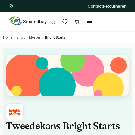
Contact
Retourneren
Secondbay
Winkelwagen is leeg
Home
Shop
Merken
Bright Starts
Tweedekans Bright Starts