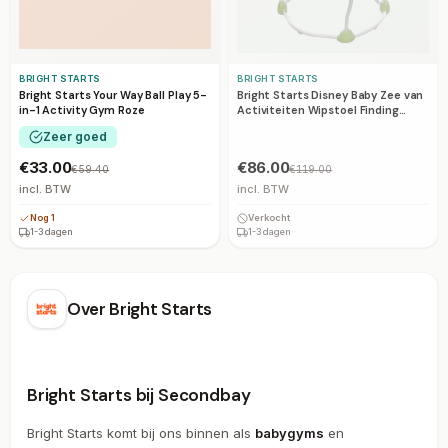
BRIGHT STARTS
BRIGHT STARTS
Bright Starts Disney Baby Zee van
Bright Starts Your Way Ball Play 5-
Activiteiten Wipstoel Finding
in-1 Activity Gym Roze
Nemo
Zeer goed
€33.00
€86.00
€59.40
€119.00
incl. BTW
incl. BTW
Nog 1
Verkocht
1-3 dagen
1-3 dagen
Over
Bright Starts
Bright Starts bij Secondbay
Bright Starts komt bij ons binnen als
babygyms
en