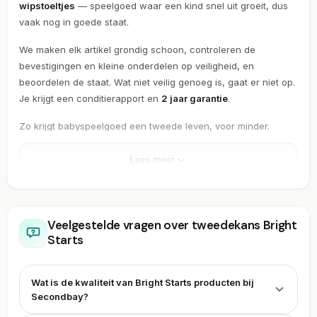
wipstoeltjes
— speelgoed waar een kind snel uit groeit, dus
vaak nog in goede staat.
We maken elk artikel grondig schoon, controleren de
bevestigingen en kleine onderdelen op veiligheid, en
beoordelen de staat. Wat niet veilig genoeg is, gaat er niet op.
Je krijgt een conditierapport en
2 jaar garantie
.
Zo krijgt babyspeelgoed een tweede leven, voor minder.
Lees meer
Bekijk nu
hierboven
Bekijk alle
alle 1 Bright
of ontdek
populaire
tweedehands
of
.
Starts
onze
merken
Veelgestelde vragen over tweedekans Bright
retourdeals
Starts
retourdeals
andere
Wat is de kwaliteit van Bright Starts producten bij
Secondbay?