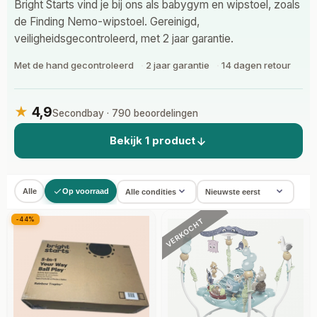
Bright Starts vind je bij ons als babygym en wipstoel, zoals
de Finding Nemo-wipstoel. Gereinigd,
veiligheidsgecontroleerd, met 2 jaar garantie.
Met de hand gecontroleerd
2 jaar garantie
14 dagen retour
★
4,9
Secondbay · 790 beoordelingen
Bekijk 1 product
Alle
Op voorraad
VERKOCHT
-44%