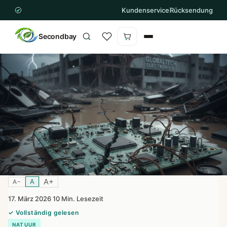
Kundenservice
Rücksendung
Secondbay
Winkelwagen is leeg
A+
A
A−
17. März 2026
10 Min. Lesezeit
·
✓ Vollständig gelesen
NATUUR