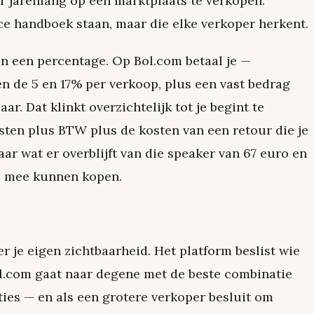
oor jarenlang op een marktplaats te verkopen.
e handboek staan, maar die elke verkoper herkent.
an een percentage. Op Bol.com betaal je —
en de 5 en 17% per verkoop, plus een vast bedrag
aar. Dat klinkt overzichtelijk tot je begint te
ten plus BTW plus de kosten van een retour die je
aar wat er overblijft van die speaker van 67 euro en
je mee kunnen kopen.
er je eigen zichtbaarheid. Het platform beslist wie
ol.com gaat naar degene met de beste combinatie
aties — en als een grotere verkoper besluit om