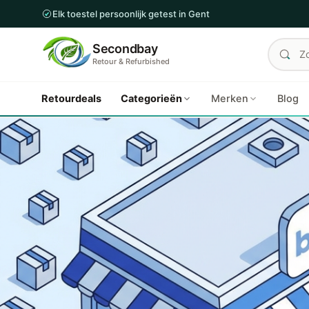
Elk toestel persoonlijk getest in Gent
Secondbay
Retour & Refurbished
Retourdeals
Categorieën
Merken
Blog