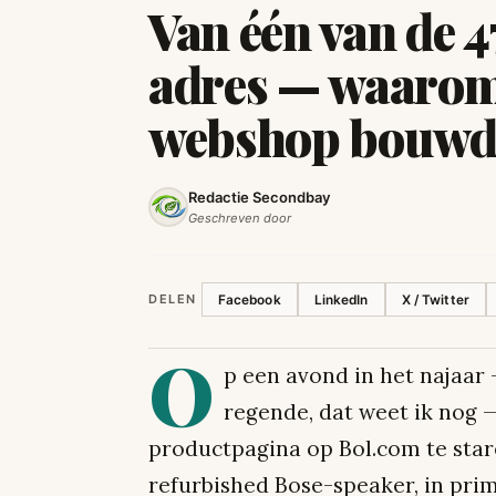
Van één van de 
adres — waarom
webshop bouwd
Redactie Secondbay
Geschreven door
DELEN
Facebook
LinkedIn
X / Twitter
O
p een avond in het najaar
regende, dat weet ik nog —
productpagina op Bol.com te stare
refurbished Bose-speaker, in pri