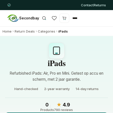
Contact
Returns
Secondbay
Cart is empty
Home
Return Deals
Categories
iPads
iPads
Refurbished iPads: Air, Pro en Mini. Getest op accu en
scherm, met 2 jaar garantie.
Hand-checked
2-year warranty
14-day returns
0
★
4.9
Products
790 reviews