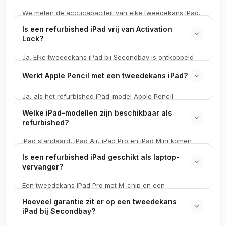
We meten de accucapaciteit van elke tweedekans iPad.
Refurbished iPads met een accu die niet meer voldoet
Is een refurbished iPad vrij van Activation
bieden we niet aan bij Secondbay. Het exacte
Lock?
percentage staat op de productpagina.
Ja. Elke tweedekans iPad bij Secondbay is ontkoppeld
van eerdere Apple ID's en Activation Lock. Je koppelt de
Werkt Apple Pencil met een tweedekans iPad?
refurbished iPad aan je eigen Apple ID en het toestel is
direct klaar voor gebruik.
Ja, als het refurbished iPad-model Apple Pencil
ondersteunt. We testen de pencil-functionaliteit bij
Welke iPad-modellen zijn beschikbaar als
compatibele modellen. Op de productpagina staat welke
refurbished?
generatie Apple Pencil het tweedekans model
ondersteunt.
iPad standaard, iPad Air, iPad Pro en iPad Mini komen
regelmatig voorbij als tweedekans retourdeal bij
Is een refurbished iPad geschikt als laptop-
Secondbay. Van modellen met A-chip tot de nieuwste
vervanger?
met M-chip. Het aanbod refurbished iPads wisselt.
Een tweedekans iPad Pro met M-chip en een
toetsenbordcase functioneert als een volwaardige
Hoeveel garantie zit er op een tweedekans
laptopvervanger voor veel taken. De refurbished iPad Air
iPad bij Secondbay?
is geschikt voor lichtere productiviteit met Stage