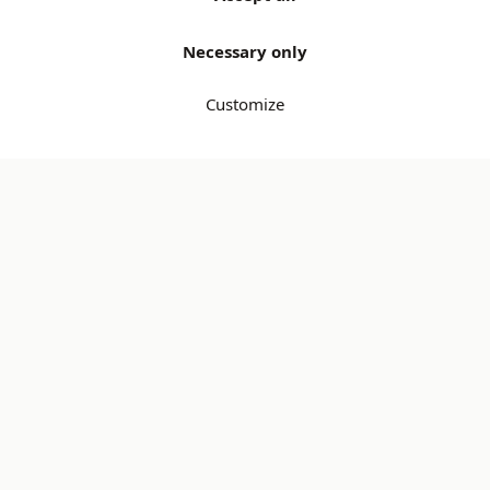
Necessary only
Customize
Every product checked
Secure payment — Bancontact & iDEAL
14-day free returns
Secondbay
Checked second-hand products.
Save up to 70% and shop sustainably.