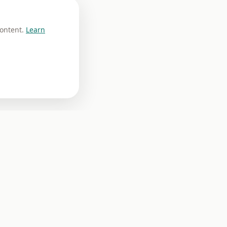
content.
Learn
ree returns