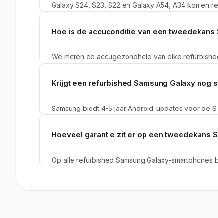
Galaxy S24, S23, S22 en Galaxy A54, A34 komen reg
Secondbay. Het aanbod refurbished Samsung smart
Hoe is de accuconditie van een tweedekans
We meten de accugezondheid van elke refurbished
onder 85% bieden we niet aan bij Secondbay. Het 
Krijgt een refurbished Samsung Galaxy nog 
Samsung biedt 4-5 jaar Android-updates voor de S-s
tweedekans Galaxy van recente generatie ontvangt
nieuwe functies.
Hoeveel garantie zit er op een tweedekans
Op alle refurbished Samsung Galaxy-smartphones bi
defecten aan hardware, scherm, accu en camera. B