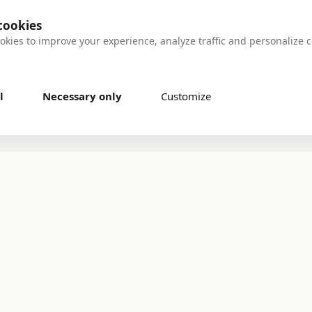
cookies
okies to improve your experience, analyze traffic and personalize 
l
Necessary only
Customize
product checked
Secure payment — Bancontact & iDEAL
14-day f