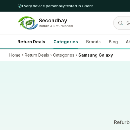
Every device personally tested in Ghent
Secondbay
Return & Refurbished
Return Deals
Categories
Brands
Blog
A
Home
Return Deals
Categories
Samsung Galaxy
Refurb