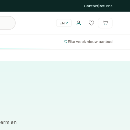
Contact
Returns
EN
Cart is empty
Cart
Elke week nieuw aanbod
herm en