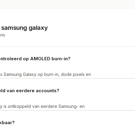
t
samsung galaxy
ons
ontroleerd op AMOLED burn-in?
s Samsung Galaxy op burn-in, dode pixels en
re schermproblemen bieden we niet aan bij
eld van eerdere accounts?
y is ontkoppeld van eerdere Samsung- en
n. Je activeert het refurbished toestel met je
kbaar?