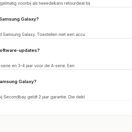
elmatig voorbij als tweedekans retourdeal bij
phones wisselt.
 Samsung Galaxy?
 Samsung Galaxy. Toestellen met een accu
exacte percentage staat op de productpagina.
software-updates?
erie en 3-4 jaar voor de A-serie. Een
 dus nog jarenlang beveiligingsupdates en
 Samsung Galaxy?
j Secondbay geldt 2 jaar garantie. Die dekt
innen 14 dagen kun je ook retourneren.