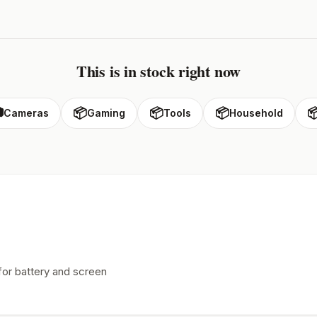
This is in stock right now

📦
📦
📦

Cameras
Gaming
Tools
Household
for battery and screen