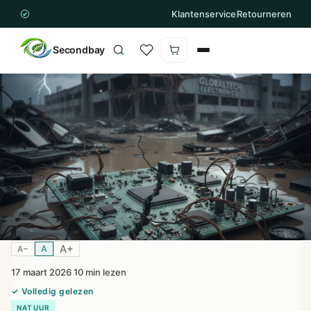
Klantenservice
Retourneren
Secondbay
Winkelwagen is leeg
A+
A
A−
17 maart 2026
10 min lezen
·
✓ Volledig gelezen
NATUUR